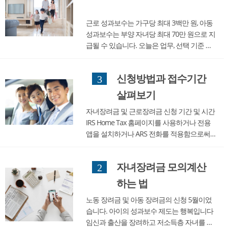
그것은 매우 유용한 금액입니다. 지금까지 노
동 성과...
근로 성과보수는 가구당 최대 3백만 원, 아동
성과보수는 부양 자녀당 최대 70만 원으로 지
급될 수 있습니다. 오늘은 업무, 선택 기준 및
적용 방법을 살펴보겠습니다. 참고로 4월 30
일까지 사전 예약이 접수되므로 신청할 수 있
신청방법과 접수기간
3
는 경우 지금 신청하여 혜택을 받으십시오. 참
고로 2018년까지 노동 성과보수는 최대 250
살펴보기
만 원,...
자녀장려금 및 근로장려금 신청 기간 및 시간
IRS Home Tax 홈페이지를 사용하거나 전용
앱을 설치하거나 ARS 전화를 적용함으로써
업무의 성과보수와 아이의 성과보수를 신청
할 수 있습니다. 신청 기간은 이달 5월 1일 수
자녀장려금 모의계산
2
요일부터 5월 31일 금요일까지입니다. 신청
시간은 오전 6시부 터 오후 12 시까지 가능하
하는 법
지만, 천천...
노동 장려금 및 아동 장려금의 신청 5월이었
습니다. 아이의 성과보수 제도는 행복입니다
임신과 출산을 장려하고 저소득층 자녀를 양