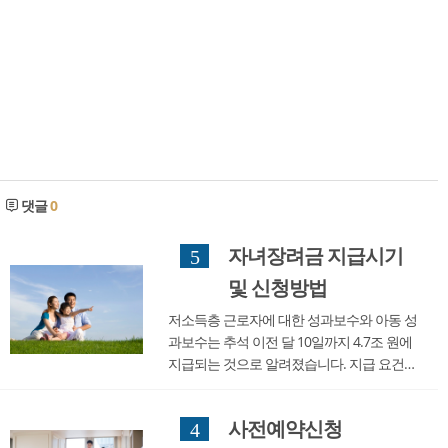
댓글
0
자녀장려금 지급시기
5
및 신청방법
저소득층 근로자에 대한 성과보수와 아동 성
과보수는 추석 이전 달 10일까지 4.7조 원에
지급되는 것으로 알려졌습니다. 지급 요건이
완화되어 최대 지급액이 증가함에 따라 지난
해부터 3.32조 원으로 197만 가구가 증가했다
사전예약신청
4
고 평균 가구는 가구당 약 1060 지급됩니다.