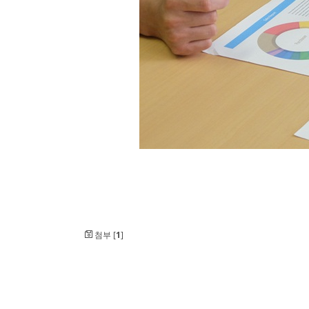
첨부 [
1
]