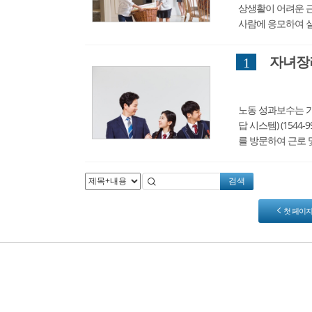
상생활이 어려운 근
사람에 응모하여 실
입니다. 앞으로 20
자녀장
1
노동 성과보수는 가구
답 시스템) (154
를 방문하여 근로 
더라도 소득 및 재산
검색
첫 페이